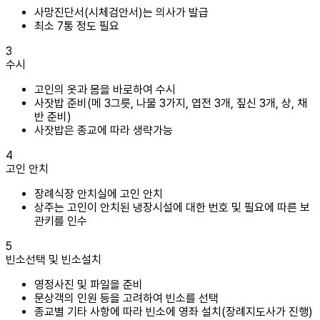
사망진단서(시체검안서)는 의사가 발급
최소 7통 정도 필요
3
수시
고인의 옷과 몸을 바로하여 수시
사잣밥 준비(메 3그릇, 나물 3가지, 엽전 3개, 짚신 3개, 상, 채
반 준비)
사잣밥은 종교에 따라 생략가능
4
고인 안치
장례식장 안치실에 고인 안치
상주는 고인이 안치된 냉장시설에 대한 번호 및 필요에 따른 보
관키를 인수
5
빈소선택 및 빈소설치
영정사진 및 파일을 준비
문상객의 인원 등을 고려하여 빈소를 선택
종교별 기타 사항에 따라 빈소에 영좌 설치(장례지도사가 진행)