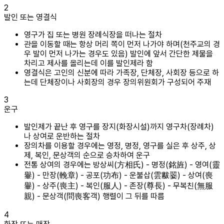
2
발인 또는 영결식
영구가 집 또는 병원 장례식장을 떠나는 절차
관을 이동할 때는 항상 머리 쪽이 먼저 나가야 하며(천주교의 경
우 발이 먼저 나가는 경우도 있음) 발인에 앞서 간단한 제물을
차리고 제사를 올리는데 이를 발인제라 함
영결식은 고인의 신분에 따라 가족장, 단체장, 사회장 등으로 하
는데 단체장이나 사회장의 경우 장의위원회가 구성되어 주재
3
운구
발인제가 끝난 후 영구를 장지(화장시설)까지 영구차(장례차)
나 상여로 운반하는 절차
장의차를 이용할 경우에는 영정, 명정, 영구를 실은 후 상주, 상
제, 복인, 문상객의 순으로 승차하여 운구
전통 상여의 경우에는 방상씨(方相氏) - 명정(銘旌) - 영여(靈
轝) - 만장(輓章) - 공포(功布) - 운불삽(雲黻翣) - 상여(喪
轝) - 상주(喪主) - 복인(服人) - 존장(尊長) - 무복친(無服
親) - 문상객(問喪客객) 행렬이 그 뒤를 따름
4