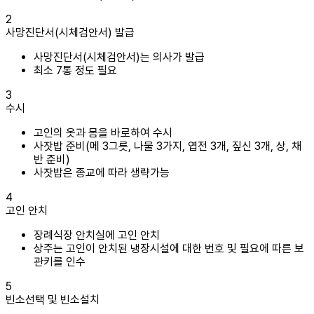
2
사망진단서(시체검안서) 발급
사망진단서(시체검안서)는 의사가 발급
최소 7통 정도 필요
3
수시
고인의 옷과 몸을 바로하여 수시
사잣밥 준비(메 3그릇, 나물 3가지, 엽전 3개, 짚신 3개, 상, 채
반 준비)
사잣밥은 종교에 따라 생략가능
4
고인 안치
장례식장 안치실에 고인 안치
상주는 고인이 안치된 냉장시설에 대한 번호 및 필요에 따른 보
관키를 인수
5
빈소선택 및 빈소설치