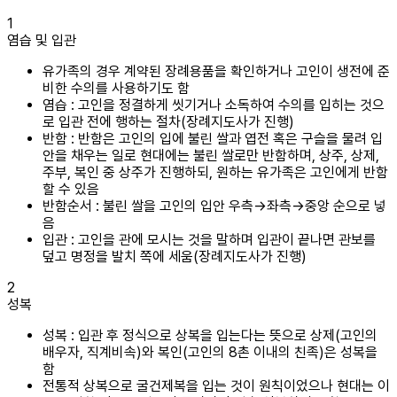
1
염습 및 입관
유가족의 경우 계약된 장례용품을 확인하거나 고인이 생전에 준
비한 수의를 사용하기도 함
염습 : 고인을 정결하게 씻기거나 소독하여 수의를 입히는 것으
로 입관 전에 행하는 절차(장례지도사가 진행)
반함 : 반함은 고인의 입에 불린 쌀과 엽전 혹은 구슬을 물려 입
안을 채우는 일로 현대에는 불린 쌀로만 반함하며, 상주, 상제,
주부, 복인 중 상주가 진행하되, 원하는 유가족은 고인에게 반함
할 수 있음
반함순서 : 불린 쌀을 고인의 입안 우측→좌측→중앙 순으로 넣
음
입관 : 고인을 관에 모시는 것을 말하며 입관이 끝나면 관보를
덮고 명정을 발치 쪽에 세움(장례지도사가 진행)
2
성복
성복 : 입관 후 정식으로 상복을 입는다는 뜻으로 상제(고인의
배우자, 직계비속)와 복인(고인의 8촌 이내의 친족)은 성복을
함
전통적 상복으로 굴건제복을 입는 것이 원칙이었으나 현대는 이