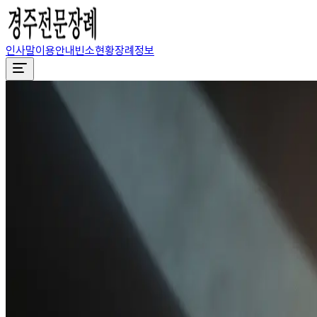
인사말
이용안내
빈소현황
장례정보