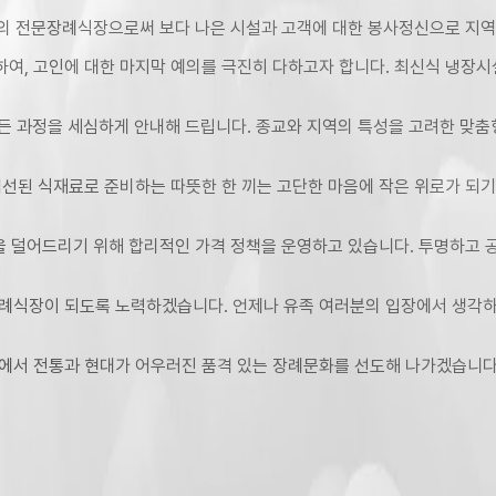
초의 전문장례식장으로써 보다 나은 시설과 고객에 대한 봉사정신으로 지역
여, 고인에 대한 마지막 예의를 극진히 다하고자 합니다. 최신식 냉장시
든 과정을 세심하게 안내해 드립니다. 종교와 지역의 특성을 고려한 맞춤
선된 식재료로 준비하는 따뜻한 한 끼는 고단한 마음에 작은 위로가 되기
을 덜어드리기 위해 합리적인 가격 정책을 운영하고 있습니다. 투명하고 
례식장
이 되도록 노력하겠습니다. 언제나 유족 여러분의 입장에서 생각하
에서 전통과 현대가 어우러진 품격 있는 장례문화를 선도해 나가겠습니다