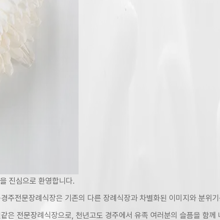
것을 진심으로 환영합니다.
는
경주전문장례식장
은 기존의 다른 장례식장과 차별화된 이미지와 분위기
텔같은 전문장례식장으로, 천년고도 경주에서 유족 여러분의 슬픔을 함께 