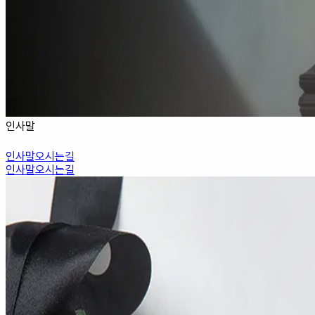
인사말
인사말
오시는길
인사말
오시는길