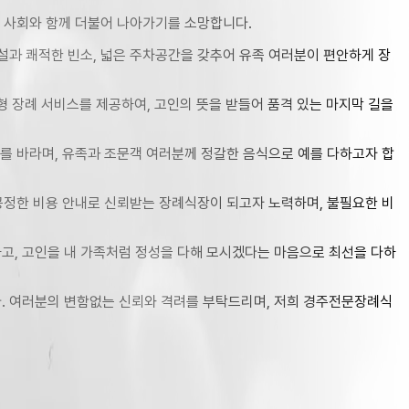
 사회와 함께 더불어 나아가기를 소망합니다.
설과 쾌적한 빈소, 넓은 주차공간을 갖추어 유족 여러분이 편안하게 장
형 장례 서비스를 제공하여, 고인의 뜻을 받들어 품격 있는 마지막 길을
를 바라며, 유족과 조문객 여러분께 정갈한 음식으로 예를 다하고자 합
공정한 비용 안내로 신뢰받는 장례식장이 되고자 노력하며, 불필요한 비
고, 고인을 내 가족처럼 정성을 다해 모시겠다는 마음으로 최선을 다하
. 여러분의 변함없는 신뢰와 격려를 부탁드리며, 저희
경주전문장례식