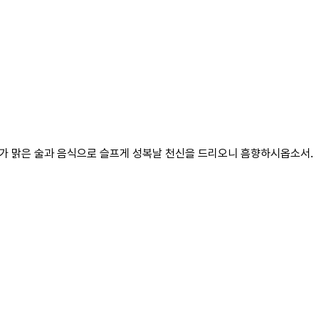
삼가 맑은 술과 음식으로 슬프게 성복날 천신을 드리오니 흠향하시옵소서.