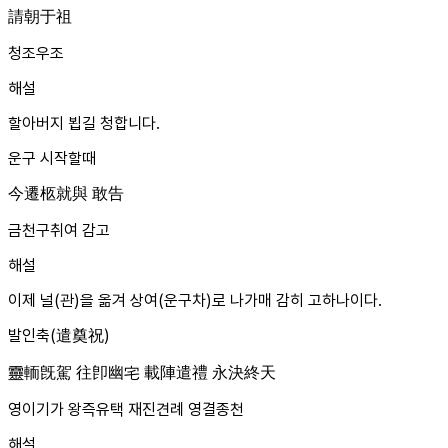
請朝于祖
청조우조
해설
할아버지 뵙길 청합니다.
운구 시작할때
今遷柩就與 敢告
금천구취여 감고
해설
이제 널(관)을 옮겨 상여(운구차)로 나가매 감히 고하나이다.
발인축(遣奠祝)
靈輀旣駕 往卽幽宅 載陣遣禮 永決終天
영이기가 왕즉유택 재진견례 영결종천
해설