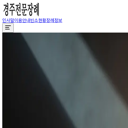
인사말
이용안내
빈소현황
장례정보