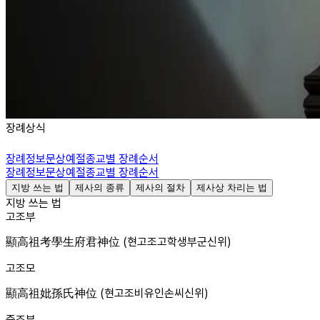
장례상식
장례정보
문상예절
종교별 장례순서
장례정보
문상예절
종교별 장례순서
지방 쓰는 법
제사의 종류
제사의 절차
제사상 차리는 법
지방 쓰는 법
고조부
顯高祖考學生府君神位 (현고조고학생부군신위)
고조모
顯高祖妣孫氏神位 (현고조비유인손씨신위)
증조부