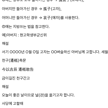
아버지만 돌아가신 경우 → 孤子(고자),
어머니만 돌아가신 경우 → 哀子(애자)를 사용한다.
⑦에는 지방쓰는 법을 참고한다.
예)아버지 : 현고학생부군신위
해설
서기 OOOO년 O월 O일 고자는 OO벼슬하신 아버님께 고합니다. 세
천구(遷柩)축문
今以吉辰 遷柩敢告
금이길진 천구간고
해설
오늘이 좋은 날이므로 널(관)을 옮기고자 합니다.
사당에 고할때