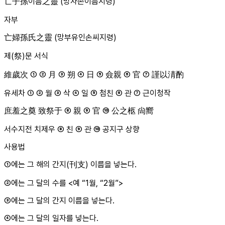
亡子孫이름之靈 (망자손이름지령)
자부
亡婦孫氏之靈 (망부유인손씨지령)
제(祭)문 서식
維歲次 ① ② 月 ③ 朔 ④ 日 ⑤ 僉親 ⑥ 官 ⑦ 謹以淸酌
유세차 ① ② 월 ③ 삭 ④ 일 ⑤ 첨친 ⑥ 관 ⑦ 근이청작
庶羞之奠 致祭于 ⑧ 親 ⑨ 官 ⑩ 公之柩 尙嚮
서수지전 치제우 ⑧ 친 ⑨ 관 ⑩ 공지구 상향
사용법
①에는 그 해의 간지(刊支) 이름을 넣는다.
②에는 그 달의 수를 <예 “1월, “2월”>
③에는 그 달의 간지 이름을 넣는다.
④에는 그 달의 일자를 넣는다.