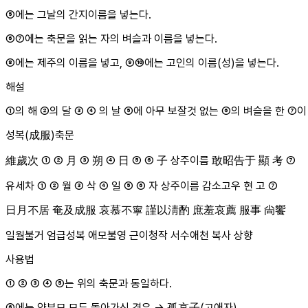
⑤에는 그날의 간지이름을 넣는다.
⑥⑦에는 축문을 읽는 자의 벼슬과 이름을 넣는다.
⑧에는 제주의 이름을 넣고, ⑨⑩에는 고인의 이름(성)을 넣는다.
해설
①의 해 ②의 달 ③ ④ 의 날 ⑤에 아무 보잘것 없는 ⑥의 벼슬을 한 
성복(成服)축문
維歲次 ① ② 月 ③ 朔 ④ 日 ⑤ ⑥ 子 상주이름 敢昭告于 顯 考 ⑦
유세차 ① ② 월 ③ 삭 ④ 일 ⑤ ⑥ 자 상주이름 감소고우 현 고 ⑦
日月不居 奄及成服 哀慕不寧 謹以淸酌 庶羞哀薦 服事 尙饗
일월불거 엄급성복 애모불영 근이청작 서수애천 복사 상향
사용법
① ② ③ ④ ⑤는 위의 축문과 동일하다.
⑥에는 양부모 모두 돌아가신 경우 → 孤哀子(고애자),